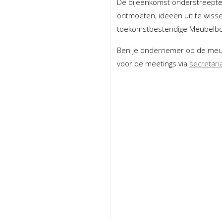
De bijeenkomst onderstreepte
ontmoeten, ideeën uit te wiss
toekomstbestendige Meubelboul
Ben je ondernemer op de meub
voor de meetings via
secretari