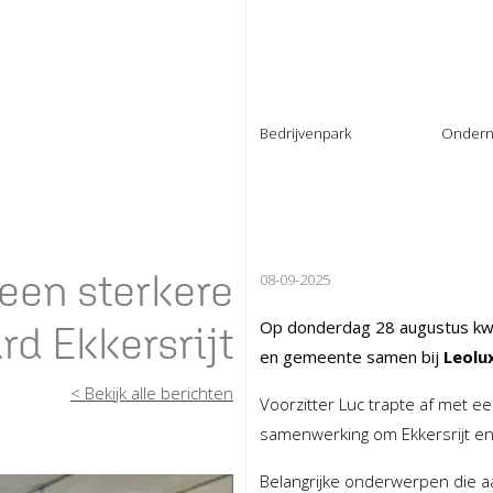
Bedrijvenpark
Ondern
wie, wat, waar
organi
Circulair Ekkersrijt
bes
groenproject
lid
locatie
reg
een sterkere
08-09-2025
nieuws
net
contact
Leden
Op donderdag 28 augustus kw
d Ekkersrijt
Werk uw gegevens bij
inlo
en gemeente samen bij
Leolu
web
< Bekijk alle berichten
docum
Voorzitter Luc trapte af met e
agend
samenwerking om Ekkersrijt en
nieuw
contac
Belangrijke onderwerpen die 