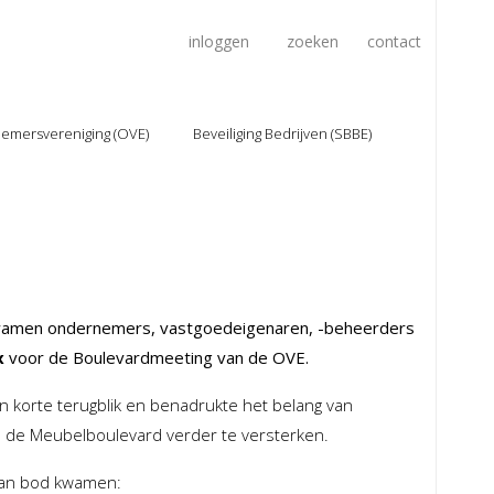
inloggen
zoeken
contact
emersvereniging (OVE)
Beveiliging Bedrijven (SBBE)
satie
organisatie
tuur
bestuur
 worden
lid worden
lementen
Veiligheidscoördinator
werkbijeenkomsten
toezicht en
surveillance
amen ondernemers, vastgoedeigenaren, -beheerders
Melding of aangifte
g/registratie
x
voor de Boulevardmeeting van de OVE.
site
nieuws
enten
contact
en korte terugblik en benadrukte het belang van
a
 de Meubelboulevard verder te versterken.
s
t
aan bod kwamen: