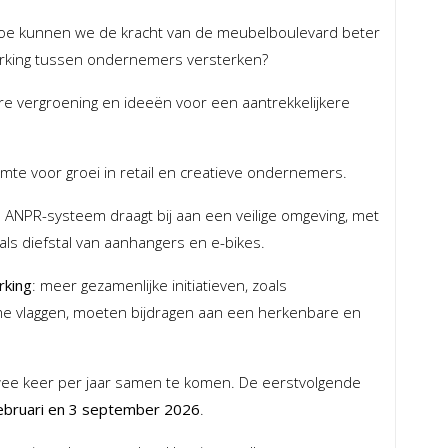
hoe kunnen we de kracht van de meubelboulevard beter
king tussen ondernemers versterken?
re vergroening en ideeën voor een aantrekkelijkere
ruimte voor groei in retail en creatieve ondernemers.
 ANPR-systeem draagt bij aan een veilige omgeving, met
ls diefstal van aanhangers en e-bikes.
rking
: meer gezamenlijke initiatieven, zoals
rme vlaggen, moeten bijdragen aan een herkenbare en
wee keer per jaar samen te komen. De eerstvolgende
ebruari en 3 september 2026
.