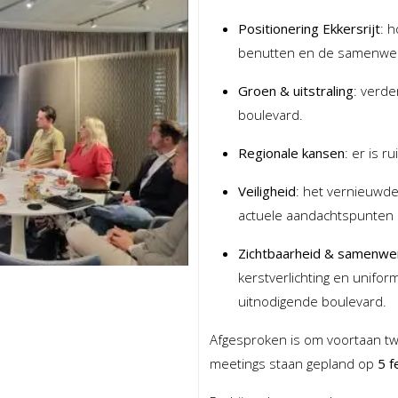
Positionering Ekkersrijt
: 
benutten en de samenwer
Groen & uitstraling
: verde
boulevard.
Regionale kansen
: er is 
Veiligheid
: het vernieuwde
actuele aandachtspunten a
Zichtbaarheid & samenwe
kerstverlichting en unifo
uitnodigende boulevard.
Afgesproken is om voortaan t
meetings staan gepland op
5 f