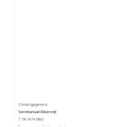
Contactgegevens
Secretariaat Ekkersrijt
T: 06 1674 0862
E:
secretariaat@ekkersrijt.nl